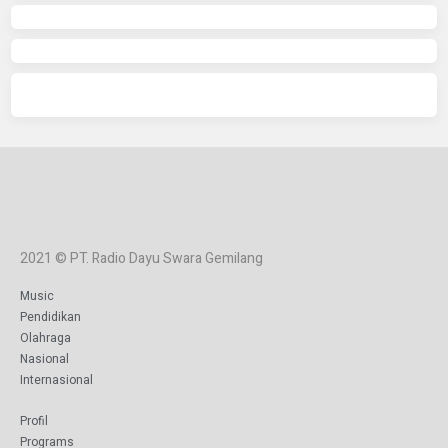
2021 © PT. Radio Dayu Swara Gemilang
Music
Pendidikan
Olahraga
Nasional
Internasional
Profil
Programs