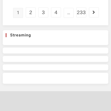
1
2
3
4
…
233
Streaming