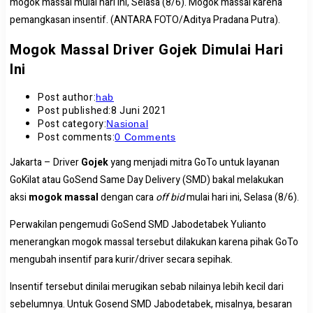
mogok massal mulai hari ini, Selasa (8/6). Mogok massal karena
pemangkasan insentif. (ANTARA FOTO/Aditya Pradana Putra).
Mogok Massal Driver Gojek Dimulai Hari
Ini
Post author:
hab
Post published:
8 Juni 2021
Post category:
Nasional
Post comments:
0 Comments
Jakarta – Driver
Gojek
yang menjadi mitra GoTo untuk layanan
GoKilat atau GoSend Same Day Delivery (SMD) bakal melakukan
aksi
mogok massal
dengan cara
off bid
mulai hari ini, Selasa (8/6).
Perwakilan pengemudi GoSend SMD Jabodetabek Yulianto
menerangkan mogok massal tersebut dilakukan karena pihak GoTo
mengubah insentif para kurir/driver secara sepihak.
Insentif tersebut dinilai merugikan sebab nilainya lebih kecil dari
sebelumnya. Untuk Gosend SMD Jabodetabek, misalnya, besaran