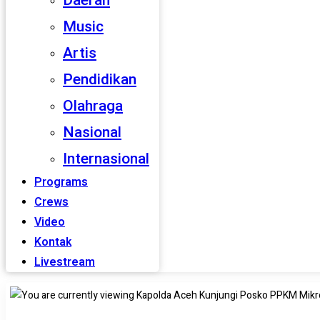
Daerah
Music
Artis
Pendidikan
Olahraga
Nasional
Internasional
Programs
Crews
Video
Kontak
Livestream