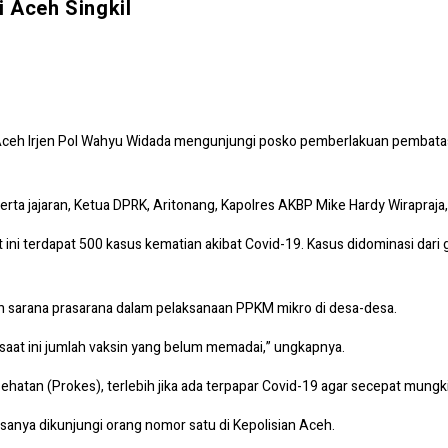
 Aceh Singkil
Aceh Irjen Pol Wahyu Widada mengunjungi posko pemberlakuan pembatas
rta jajaran, Ketua DPRK, Aritonang, Kapolres AKBP Mike Hardy Wirapraja
ni terdapat 500 kasus kematian akibat Covid-19. Kasus didominasi dari g
n sarana prasarana dalam pelaksanaan PPKM mikro di desa-desa.
saat ini jumlah vaksin yang belum memadai,” ungkapnya.
hatan (Prokes), terlebih jika ada terpapar Covid-19 agar secepat mungki
nya dikunjungi orang nomor satu di Kepolisian Aceh.