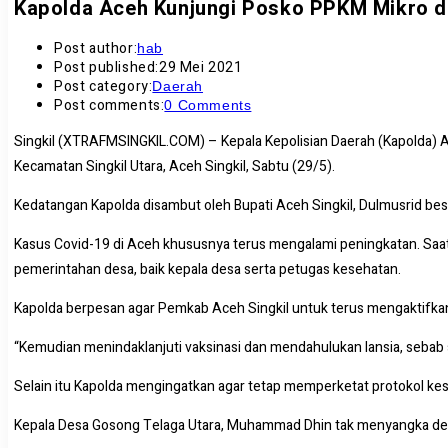
Kapolda Aceh Kunjungi Posko PPKM Mikro di
Post author:
hab
Post published:
29 Mei 2021
Post category:
Daerah
Post comments:
0 Comments
Singkil (XTRAFMSINGKIL.COM) – Kepala Kepolisian Daerah (Kapolda) 
Kecamatan Singkil Utara, Aceh Singkil, Sabtu (29/5).
Kedatangan Kapolda disambut oleh Bupati Aceh Singkil, Dulmusrid bese
Kasus Covid-19 di Aceh khususnya terus mengalami peningkatan. Saat i
pemerintahan desa, baik kepala desa serta petugas kesehatan.
Kapolda berpesan agar Pemkab Aceh Singkil untuk terus mengaktifka
“Kemudian menindaklanjuti vaksinasi dan mendahulukan lansia, sebab 
Selain itu Kapolda mengingatkan agar tetap memperketat protokol kese
Kepala Desa Gosong Telaga Utara, Muhammad Dhin tak menyangka desa