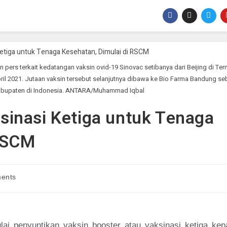
ers terkait kedatangan vaksin ovid-19 Sinovac setibanya dari Beijing di Ter
ril 2021. Jutaan vaksin tersebut selanjutnya dibawa ke Bio Farma Bandung s
 kabupaten di Indonesia. ANTARA/Muhammad Iqbal
inasi Ketiga untuk Tenaga
 RSCM
ents
i penyuntikan vaksin booster atau vaksinasi ketiga kep