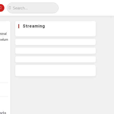
Streaming
minal
ebelum
ada