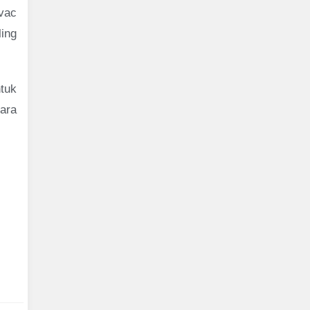
vac
ling
tuk
ara