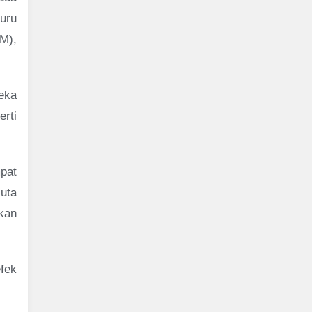
uru
M),
eka
rti
pat
uta
 kan
fek