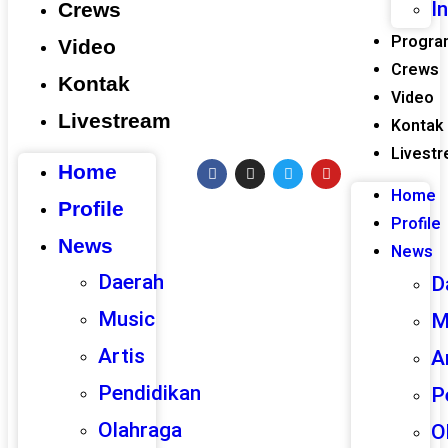
I
Crews
Progra
Video
Crews
Kontak
Video
Livestream
Kontak
Livest
Home
Home
Profile
Profile
News
News
Daerah
D
Music
M
Artis
A
Pendidikan
P
Olahraga
O