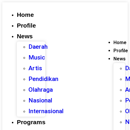
Home
Profile
News
Home
Daerah
Profile
Music
News
D
Artis
M
Pendidikan
A
Olahraga
P
Nasional
O
Internasional
N
Programs