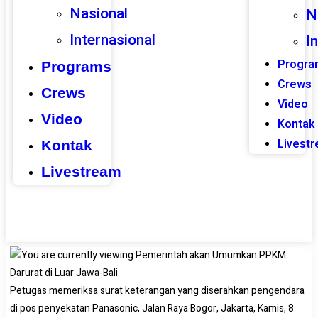
Nasional
N
Internasional
I
Progra
Programs
Crews
Crews
Video
Video
Kontak
Livest
Kontak
Livestream
Petugas memeriksa surat keterangan yang diserahkan pengendara
di pos penyekatan Panasonic, Jalan Raya Bogor, Jakarta, Kamis, 8