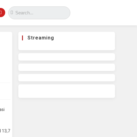
Streaming
asi
l 13,7