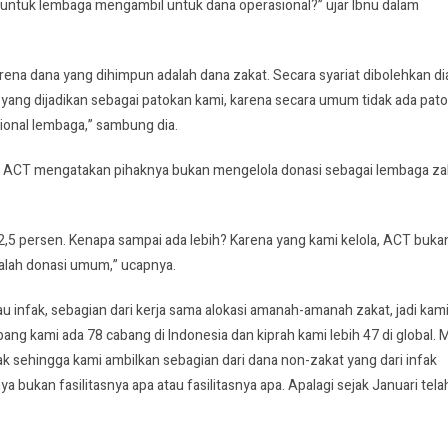
untuk lembaga mengambil untuk dana operasional?” ujar Ibnu dalam
ena dana yang dihimpun adalah dana zakat. Secara syariat dibolehkan di
i yang dijadikan sebagai patokan kami, karena secara umum tidak ada pat
ional lembaga,” sambung dia.
 ACT mengatakan pihaknya bukan mengelola donasi sebagai lembaga za
 12,5 persen. Kenapa sampai ada lebih? Karena yang kami kelola, ACT buka
dalah donasi umum,” ucapnya.
infak, sebagian dari kerja sama alokasi amanah-amanah zakat, jadi kam
g kami ada 78 cabang di Indonesia dan kiprah kami lebih 47 di global. 
ak sehingga kami ambilkan sebagian dari dana non-zakat yang dari infak
ukan fasilitasnya apa atau fasilitasnya apa. Apalagi sejak Januari tela