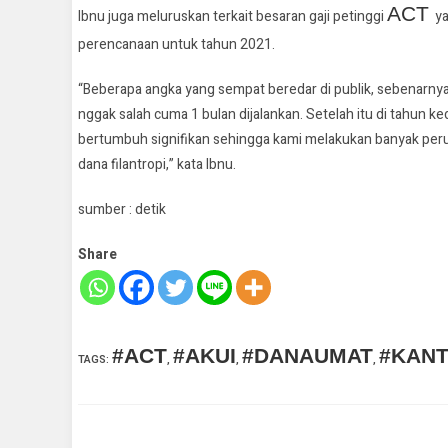
ACT
Ibnu juga meluruskan terkait besaran gaji petinggi
ya
perencanaan untuk tahun 2021.
“Beberapa angka yang sempat beredar di publik, sebenarnya 
nggak salah cuma 1 bulan dijalankan. Setelah itu di tahun ke
bertumbuh signifikan sehingga kami melakukan banyak peru
dana filantropi,” kata Ibnu.
sumber : detik
Share
#ACT
#AKUI
#DANAUMAT
#KAN
TAGS
:
,
,
,