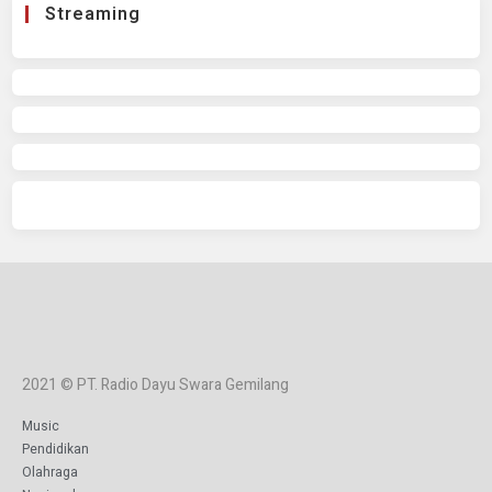
Streaming
2021 © PT. Radio Dayu Swara Gemilang
Music
Pendidikan
Olahraga