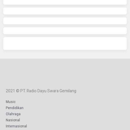
2021 © PT. Radio Dayu Swara Gemilang
Music
Pendidikan
Olahraga
Nasional
Internasional