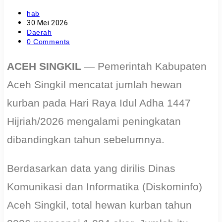
Post
hab
author:
Post
30 Mei 2026
published:
Post
Daerah
category:
Post
0 Comments
comments:
ACEH SINGKIL
— Pemerintah Kabupaten
Aceh Singkil mencatat jumlah hewan
kurban pada Hari Raya Idul Adha 1447
Hijriah/2026 mengalami peningkatan
dibandingkan tahun sebelumnya.
Berdasarkan data yang dirilis Dinas
Komunikasi dan Informatika (Diskominfo)
Aceh Singkil, total hewan kurban tahun