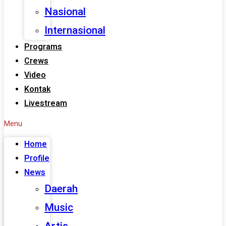
Nasional
Internasional
Programs
Crews
Video
Kontak
Livestream
Menu
Home
Profile
News
Daerah
Music