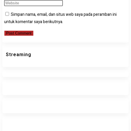
name
your
Enter
or
email
your
Simpan nama, email, dan situs web saya pada peramban ini
username
address
website
untuk komentar saya berikutnya.
to
to
URL
comment
comment
(optional)
Streaming