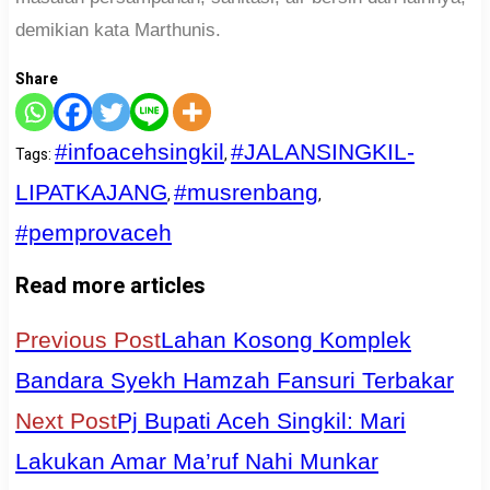
demikian kata Marthunis.
Share
#infoacehsingkil
#JALANSINGKIL-
Tags
:
,
LIPATKAJANG
#musrenbang
,
,
#pemprovaceh
Read more articles
Previous Post
Lahan Kosong Komplek
Bandara Syekh Hamzah Fansuri Terbakar
Next Post
Pj Bupati Aceh Singkil: Mari
Lakukan Amar Ma’ruf Nahi Munkar