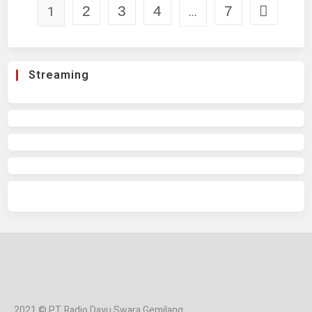
1
2
3
4
…
7
Streaming
2021 © PT. Radio Dayu Swara Gemilang