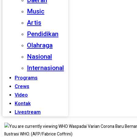
Daerah
Music
Artis
Pendidikan
Olahraga
Nasional
Internasional
Programs
Crews
Video
Kontak
Livestream
Ilustrasi WHO. (AFP/Fabrice Coffrini)