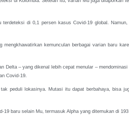
ksi di Kolombia. Setelah itu, varian Mu juga dilaporkan t
terdeteksi di 0,1 persen kasus Covid-19 global. Namun,
g mengkhawatirkan kemunculan berbagai varian baru karena
rian Delta – yang dikenal lebih cepat menular – mendominas
an Covid-19.
k peduli lokasinya. Mutasi itu dapat berbahaya, bisa jug
19 baru selain Mu, termasuk Alpha yang ditemukan di 193 