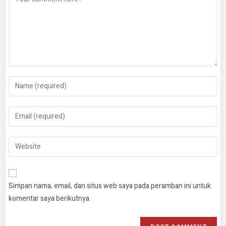
Enter
your
name
Enter
or
your
username
email
Enter
to
address
your
comment
to
website
comment
URL
Simpan nama, email, dan situs web saya pada peramban ini untuk
(optional)
komentar saya berikutnya.