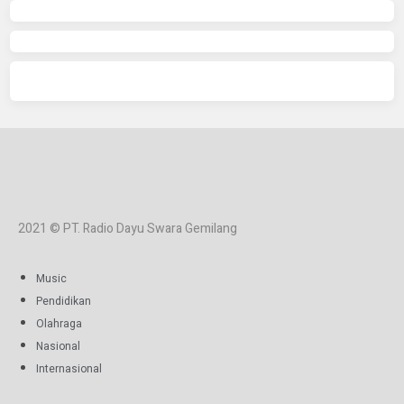
2021 © PT. Radio Dayu Swara Gemilang
Music
Pendidikan
Olahraga
Nasional
Internasional