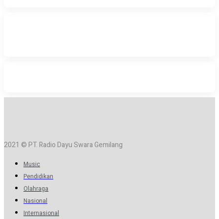
2021 © PT. Radio Dayu Swara Gemilang
Music
Pendidikan
Olahraga
Nasional
Internasional