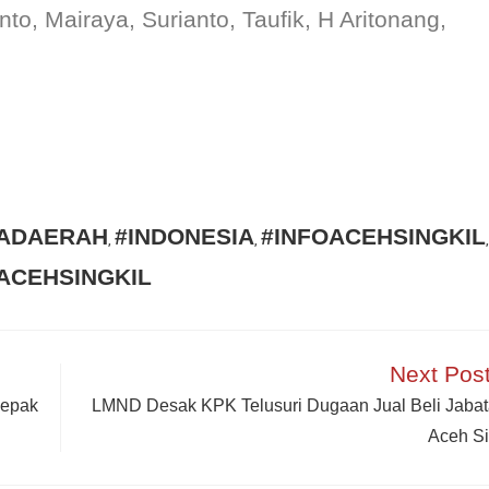
to, Mairaya, Surianto, Taufik, H Aritonang,
TADAERAH
#INDONESIA
#INFOACEHSINGKIL
,
,
,
ACEHSINGKIL
Next Pos
Sepak
LMND Desak KPK Telusuri Dugaan Jual Beli Jabat
Aceh Si