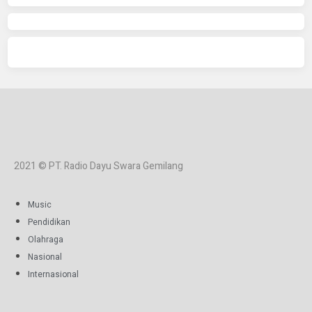
2021 © PT. Radio Dayu Swara Gemilang
Music
Pendidikan
Olahraga
Nasional
Internasional