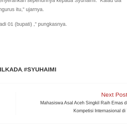
s menyerahkan sepenuhnya kepada Syuhaimi. “Kalau dia
gurus itu,” ujarnya.
di 01 (bupati) ,” pungkasnya.
ILKADA
#SYUHAIMI
,
Next Pos
Mahasiswa Asal Aceh Singkil Raih Emas 
Kompetisi Internasional di 