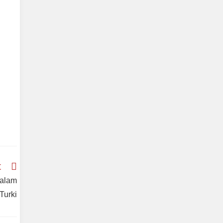
t
dalam
Turki