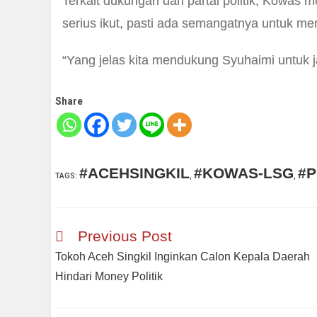
Terkait dukungan dari partai politik, Kowa
serius ikut, pasti ada semangatnya untuk men
“Yang jelas kita mendukung Syuhaimi untuk ja
Share
#ACEHSINGKIL
#KOWAS-LSG
#P
TAGS
:
,
,
Previous Post
Tokoh Aceh Singkil Inginkan Calon Kepala Daerah
Hindari Money Politik