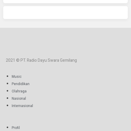
2021 © PT. Radio Dayu Swara Gemilang
Music
Pendidikan
Olahraga
Nasional
Internasional
Profil