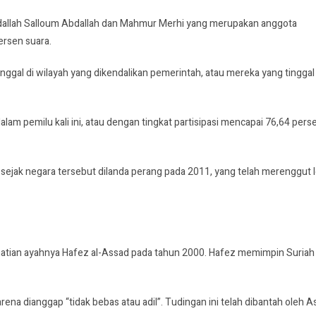
bdallah Salloum Abdallah dan Mahmur Merhi yang merupakan anggota
ersen suara.
ggal di wilayah yang dikendalikan pemerintah, atau mereka yang tinggal 
am pemilu kali ini, atau dengan tingkat partisipasi mencapai 76,64 pers
 sejak negara tersebut dilanda perang pada 2011, yang telah merenggut 
matian ayahnya Hafez al-Assad pada tahun 2000. Hafez memimpin Suriah
rena dianggap “tidak bebas atau adil”. Tudingan ini telah dibantah oleh A