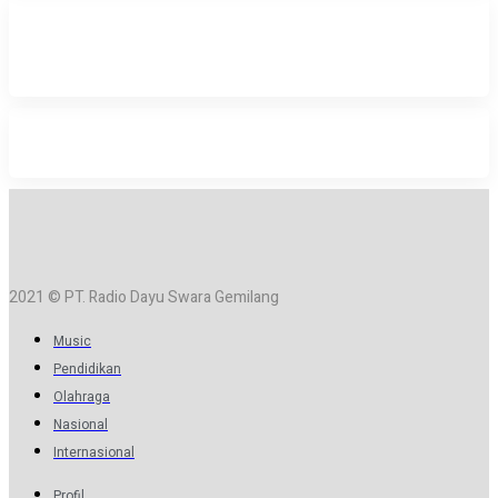
2021 © PT. Radio Dayu Swara Gemilang
Music
Pendidikan
Olahraga
Nasional
Internasional
Profil