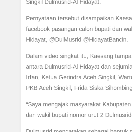
Singkil Dulmusrid-Al Hidayat.
Pernyataan tersebut disampaikan Kaesan
facebook pasangan calon bupati dan waki
Hidayat, @DulMusrid @HidayatBancin.
Dalam video singkat itu, Kaesang tampa
antara Dulmusrid-Al Hidayat dan sejumla
Irfan, Ketua Gerindra Aceh Singkil, War
PKB Aceh Singkil, Frida Siska Sihombin
“Saya mengajak masyarakat Kabupaten A
dan wakil bupati nomor urut 2 Dulmusrid
Dulmusrid mengatakan sebagai bentuk d