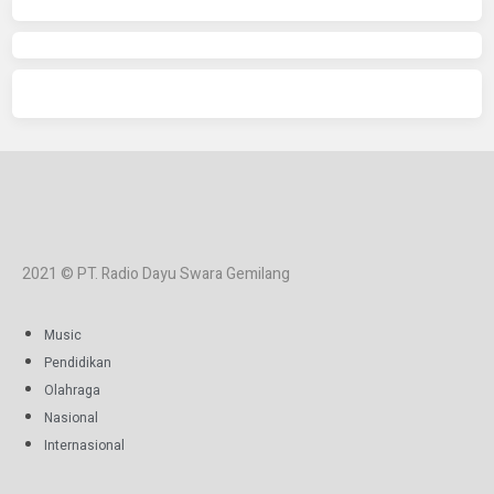
2021 © PT. Radio Dayu Swara Gemilang
Music
Pendidikan
Olahraga
Nasional
Internasional