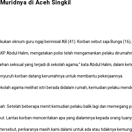
Muridnya di Aceh Singkil
akukan oknum guru ngaji berinisial AB (41). Korban sebut saja Bunga (16
AKP Abdul Halim, mengatakan polisi telah mengamankan pelaku dirumahny
ehan seksual yang terjadi di sekolah agama,” kata Abdul Halim, dalam ke
u menyuruh korban datang kerumahnya untuk membantu pekerjaannya.
sekolah agama melihat istri berada didalam rumah, kemudian pelaku men
ah. Setelah beberapa menit kemudian pelaku balik lagi dan memegang pah
ut. Lantas korban menceritakan apa yang dialaminya kepada orang tuany
tersebut, perkaranya masih kami dalami untuk ada atau tidaknya kemungk