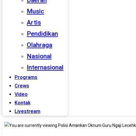
Daerah
Music
Artis
Pendidikan
Olahraga
Nasional
Internasional
Programs
Crews
Video
Kontak
Livestream