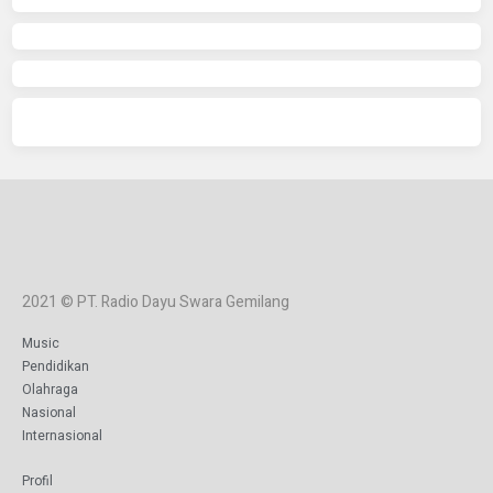
2021 © PT. Radio Dayu Swara Gemilang
Music
Pendidikan
Olahraga
Nasional
Internasional
Profil