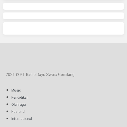
2021 © PT. Radio Dayu Swara Gemilang
Music
Pendidikan
Olahraga
Nasional
Internasional