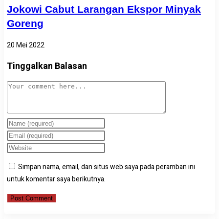
Jokowi Cabut Larangan Ekspor Minyak
Goreng
20 Mei 2022
Tinggalkan Balasan
Comment
Enter
your
Enter
name
your
Enter
or
email
your
Simpan nama, email, dan situs web saya pada peramban ini
username
address
website
untuk komentar saya berikutnya.
to
to
URL
comment
comment
(optional)