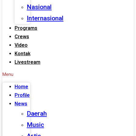
Nasional
Internasional
Programs
Crews
Video
Kontak
Livestream
Menu
Home
Profile
News
Daerah
Music