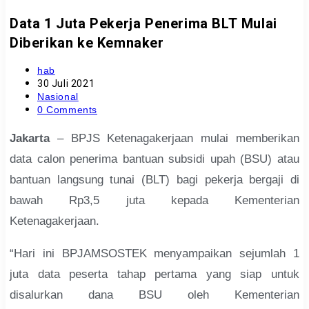
Data 1 Juta Pekerja Penerima BLT Mulai
Diberikan ke Kemnaker
Post
hab
author:
Post
30 Juli 2021
published:
Post
Nasional
category:
Post
0 Comments
comments:
Jakarta
– BPJS Ketenagakerjaan mulai memberikan
data calon penerima bantuan subsidi upah (BSU) atau
bantuan langsung tunai (BLT) bagi pekerja bergaji di
bawah Rp3,5 juta kepada Kementerian
Ketenagakerjaan.
“Hari ini BPJAMSOSTEK menyampaikan sejumlah 1
juta data peserta tahap pertama yang siap untuk
disalurkan dana BSU oleh Kementerian