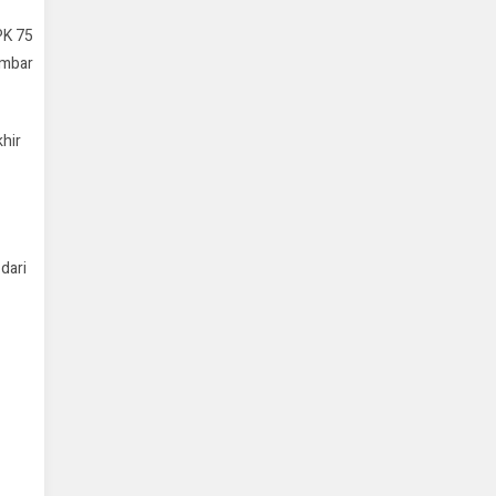
PK 75
embar
hir
dari