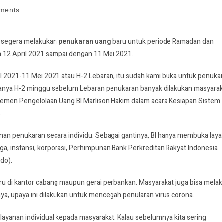
ments
a segera melakukan
penukaran uang
baru untuk periode Ramadan dan
a 12 April 2021 sampai dengan 11 Mei 2021.
il 2021-11 Mei 2021 atau H-2 Lebaran, itu sudah kami buka untuk penuka
anya H-2 minggu sebelum Lebaran penukaran banyak dilakukan masyara
rtemen Pengelolaan Uang BI Marlison Hakim dalam acara Kesiapan Sistem
.
yanan penukaran secara individu. Sebagai gantinya, BI hanya membuka lay
a, instansi, korporasi, Perhimpunan Bank Perkreditan Rakyat Indonesia
do).
ru di kantor cabang maupun gerai perbankan. Masyarakat juga bisa mela
ya, upaya ini dilakukan untuk mencegah penularan virus corona.
 layanan individual kepada masyarakat. Kalau sebelumnya kita sering