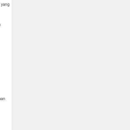
l yang
u
aan