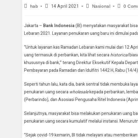
14 April 2021
hab
Nasional
0 Com
Jakarta –
Bank Indonesia
(BI) menyatakan masyarakat bis
Lebaran 2021. Layanan penukaran uang baru ini dimulai pad
“Untuk layanan kas Ramadan Lebaran kami mulai dari 12 Apr
uang termasuk di perbankan, kita lihat secara
historical
bias
khususnya di bank,” terang Direktur Eksekutif Kepala Depa
Pembayaran pada Ramadan dan Idulfitri 1442 H, Rabu (14/4)
Seperti tahun lalu, kata dia, bank sentral tidak membuka la
penukaran uang secara
wholesale
kepada perbankan, lembag
(Perbarindo), dan Asosiasi Pengusaha Ritel Indonesia (Aprin
Selanjutnya, masyarakat bisa melakukan penukaran uang ba
penukaran uang secara kumulatif melalui instansi. Menurutn
“Sejak covid-19 kemarin, BI tidak melayani atau memberikan