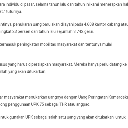
 individu di pasar, selama tahun lalu dan tahun ini kami menerapkan ha
t,” tuturnya.
Nantinya, penukaran uang baru akan dilayani pada 4.608 kantor cabang ata
ngkat 23 persen dari tahun lalu sejumlah 3.742 gerai.
 termasuk peningkatan mobilitas masyarakat dan tentunya mulai
usus yang harus dipersiapkan masyarakat. Mereka hanya perlu datang ke
lah yang akan ditukarkan.
agar masyarakat menukarkan uangnya dengan Uang Peringatan Kemerdek
orong penggunaan UPK 75 sebagai THR atau angpao.
ntuk gunakan UPK sebagai salah satu uang yang akan ditukarkan, untuk