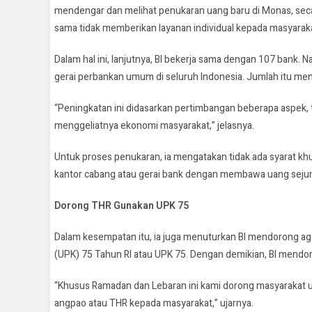
mendengar dan melihat penukaran uang baru di Monas, secara
sama tidak memberikan layanan individual kepada masyaraka
Dalam hal ini, lanjutnya, BI bekerja sama dengan 107 bank. 
gerai perbankan umum di seluruh Indonesia. Jumlah itu meni
“Peningkatan ini didasarkan pertimbangan beberapa aspek,
menggeliatnya ekonomi masyarakat,” jelasnya.
Untuk proses penukaran, ia mengatakan tidak ada syarat kh
kantor cabang atau gerai bank dengan membawa uang sejum
Dorong THR Gunakan UPK 75
Dalam kesempatan itu, ia juga menuturkan BI mendorong 
(UPK) 75 Tahun RI atau UPK 75. Dengan demikian, BI mend
“Khusus Ramadan dan Lebaran ini kami dorong masyarakat u
angpao atau THR kepada masyarakat,” ujarnya.