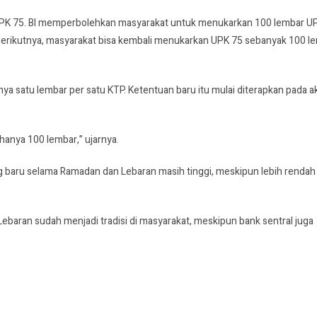
n UPK 75. BI memperbolehkan masyarakat untuk menukarkan 100 lembar U
ri berikutnya, masyarakat bisa kembali menukarkan UPK 75 sebanyak 100 l
 satu lembar per satu KTP. Ketentuan baru itu mulai diterapkan pada ak
i hanya 100 lembar,” ujarnya.
baru selama Ramadan dan Lebaran masih tinggi, meskipun lebih rendah 
baran sudah menjadi tradisi di masyarakat, meskipun bank sentral juga