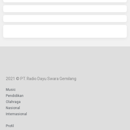
2021 © PT. Radio Dayu Swara Gemilang
Music
Pendidikan
Olahraga
Nasional
Internasional
Profil