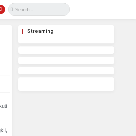
Streaming
uti
il,