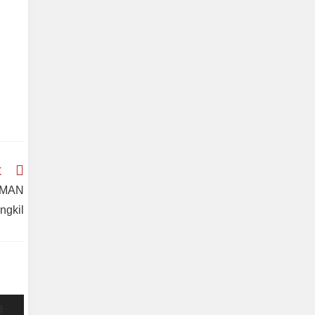
t
i MAN
ngkil