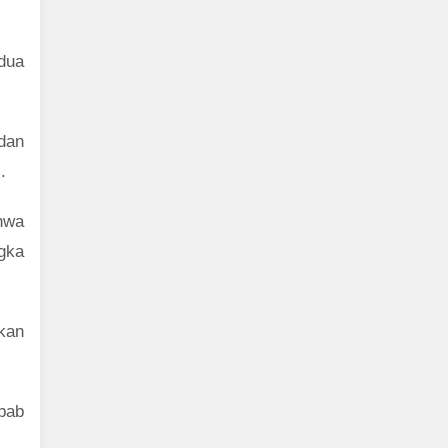
edua
 dan
.
hwa
gka
pkan
bab