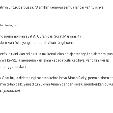
tnya untuk berpuasa. “Bismillah semoga semua lancar ya,” tulisnya
laf. Instagram
ng menampilkan ayat Al Quran dari Surat Maryam: 47.
 demikian foto yang memperlihatkan langit senja.
y itu kini kian religius. Ia tak kenal lelah belajar mengaji sejak memutu
a ke-32. Ia mengenalkan Islam kepada putri kecilnya, yang kini kerap
an menggemaskan.
. Saat itu, ia didampingi mantan kekasihnya Aiman Ricky, pemain sinetro
anya tetap baik, yang ditunjukkan Aiman dengan selalu memberikan duk
. (
tempo.co
)