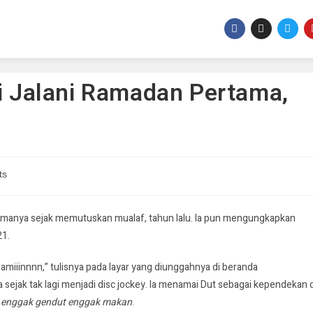
ai Jalani Ramadan Pertama,
ts
rtamanya sejak memutuskan mualaf, tahun lalu. Ia pun mengungkapkan
21.
miiinnnn,” tulisnya pada layar yang diunggahnya di beranda
 sejak tak lagi menjadi disc jockey. Ia menamai Dut sebagai kependekan d
:
enggak gendut
enggak makan
.