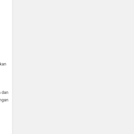
skan
n dan
ungan