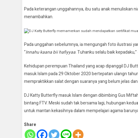
Pada keterangan unggahannya, ibu satu anak menuliskan nia
menambahkan.
DJ Katty Butterfly memamerkan sudah mendapatkan sertifikat mua
Pada unggahan sebelumnya, ia mengungah foto ilustrasi ya
“
Innahu
kaana bii
hafiyyaa
. Tuhanku selalu baik kepadaku,”
Kehidupan perempuan Thailand yang acap dipanggil DJ Butterfl
masuk Islam pada 29 Oktober 2020 bertepatan ulangn tahunny
mempraktikkan salat dengan suaranya yang belum jelas d
DJ Katty Butterfly masuk Islam dengan dibimbing Gus Miftah
bintang FTV. Meski sudah tak bersama lagi, hubungan kedu
untuk mantan kekasihnya dalam mempelajari agama barunya
Share