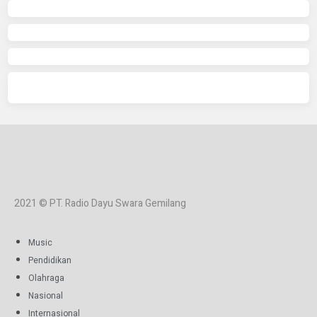
2021 © PT. Radio Dayu Swara Gemilang
Music
Pendidikan
Olahraga
Nasional
Internasional