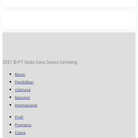
2021 © PT. Radio Dayu Swara Gemilang
Music
Pendidikan
Olahraga
Nasional
Internasional
Profil
Programs
Crews